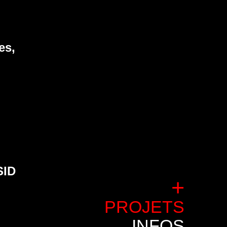
es,
SID
+
PROJETS
INFOS