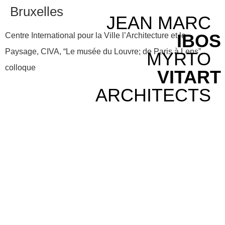
Bruxelles
JEAN MARC
IBOS
Centre International pour la Ville l’Architecture et le
Paysage, CIVA, “Le musée du Louvre; de Paris à Lens”,
MYRTO
colloque
VITART
ARCHITECTS