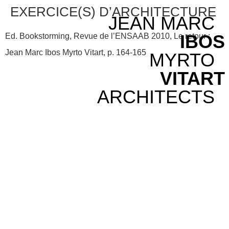
EXERCICE(S) D’ARCHITECTURE
JEAN MARC
IBOS
Ed. Bookstorming, Revue de l’ENSAAB 2010, Le retour :
Jean Marc Ibos Myrto Vitart, p. 164-165
MYRTO
VITART
ARCHITECTS