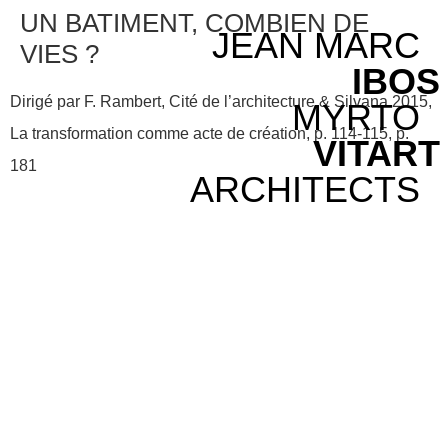
UN BATIMENT, COMBIEN DE
JEAN MARC
VIES ?
IBOS
Dirigé par F. Rambert, Cité de l’architecture & Silvana 2015,
MYRTO
La transformation comme acte de création, p. 114-115, p.
VITART
181
ARCHITECTS