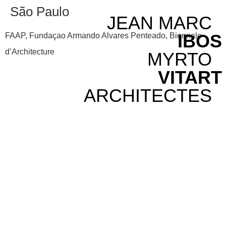
São Paulo
JEAN MARC
IBOS
FAAP, Fundaçao Armando Alvares Penteado, Biennale
d’Architecture
MYRTO
VITART
ARCHITECTES